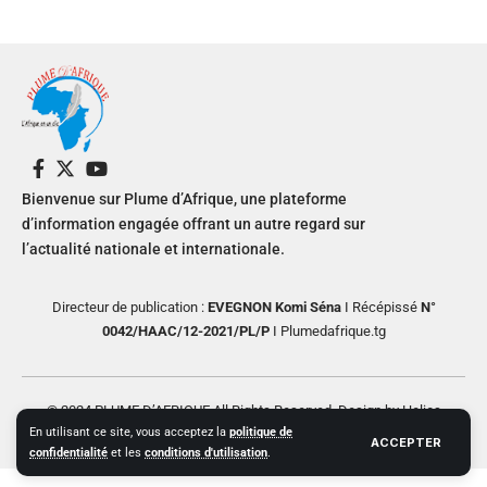
Bienvenue sur Plume d’Afrique, une plateforme
d’information engagée offrant un autre regard sur
l’actualité nationale et internationale.
Directeur de publication :
EVEGNON Komi Séna
I Récépissé
N°
0042/HAAC/12-2021/PL/P
I Plumedafrique.tg
© 2024 PLUME D’AFRIQUE All Rights Reserved. Design by Helios
En utilisant ce site, vous acceptez la
politique de
Creative
ACCEPTER
confidentialité
et les
conditions d'utilisation
.