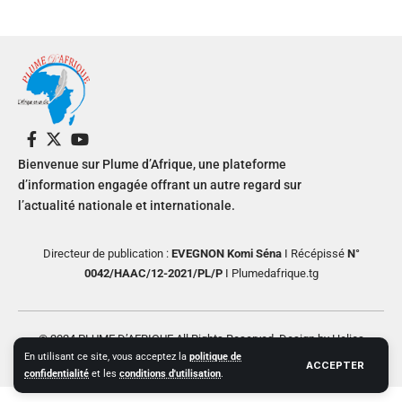
Bienvenue sur Plume d’Afrique, une plateforme
d’information engagée offrant un autre regard sur
l’actualité nationale et internationale.
Directeur de publication :
EVEGNON Komi Séna
I Récépissé
N°
0042/HAAC/12-2021/PL/P
I Plumedafrique.tg
© 2024 PLUME D’AFRIQUE All Rights Reserved. Design by Helios
En utilisant ce site, vous acceptez la
politique de
Creative
ACCEPTER
confidentialité
et les
conditions d'utilisation
.