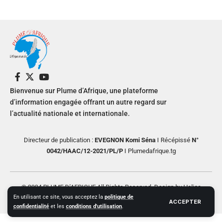
Bienvenue sur Plume d’Afrique, une plateforme
d’information engagée offrant un autre regard sur
l’actualité nationale et internationale.
Directeur de publication :
EVEGNON Komi Séna
I Récépissé
N°
0042/HAAC/12-2021/PL/P
I Plumedafrique.tg
© 2024 PLUME D’AFRIQUE All Rights Reserved. Design by Helios
En utilisant ce site, vous acceptez la
politique de
Creative
ACCEPTER
confidentialité
et les
conditions d'utilisation
.