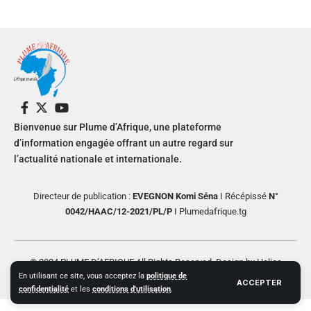
Bienvenue sur Plume d’Afrique, une plateforme
d’information engagée offrant un autre regard sur
l’actualité nationale et internationale.
Directeur de publication :
EVEGNON Komi Séna
I Récépissé
N°
0042/HAAC/12-2021/PL/P
I Plumedafrique.tg
© 2024 PLUME D’AFRIQUE All Rights Reserved. Design by Helios
En utilisant ce site, vous acceptez la
politique de
Creative
ACCEPTER
confidentialité
et les
conditions d'utilisation
.